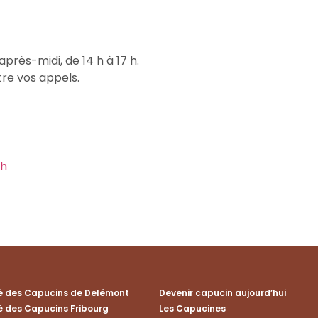
près-midi, de 14 h à 17 h.
tre vos appels.
ch
té des Capucins de Delémont
Devenir capucin aujourd’hui
é des Capucins Fribourg
Les Capucines