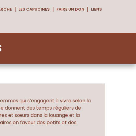
ARCHE
LES CAPUCINES
FAIRE UN DON
LIENS
S
femmes qui s’engagent à vivre selon la
FS se donnent des temps réguliers de
ères et sœurs dans la louange et la
daires en faveur des petits et des